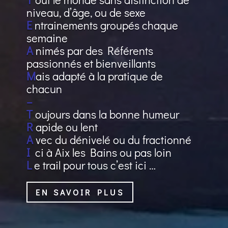
niveau, d’âge, ou de sexe
E
ntrainements groupés chaque
semaine
A
nimés par des Référents
passionnés et bienveillants
M
ais adapté à la pratique de
chacun
–
T
oujours dans la bonne humeur
R
apide ou lent
A
vec du dénivelé ou du fractionné
I
ci à Aix les Bains ou pas loin
L
e trail pour tous c’est ici …
EN SAVOIR PLUS