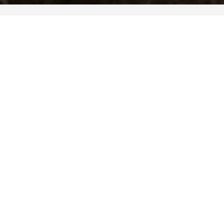
LA BASE TRAIL
Vous souhaitez vous initier au Trail
Running, vous perfectionner, vous
entraîner et performer ?