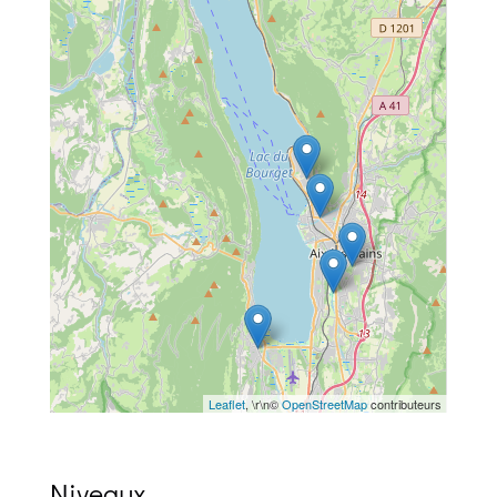
Leaflet
, \r\n©
OpenStreetMap
contributeurs
Niveaux